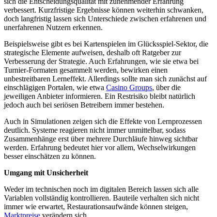
sich die Entscheidungsqualität mit zunehmender Erfahrung
verbessert. Kurzfristige Ergebnisse können weiterhin schwanken,
doch langfristig lassen sich Unterschiede zwischen erfahrenen und
unerfahrenen Nutzern erkennen.
Beispielsweise gibt es bei Kartenspielen im Glücksspiel-Sektor, die
strategische Elemente aufweisen, deshalb oft Ratgeber zur
Verbesserung der Strategie. Auch Erfahrungen, wie sie etwa bei
Turnier-Formaten gesammelt werden, bewirken einen
unbestreitbaren Lerneffekt. Allerdings sollte man sich zunächst auf
einschlägigen Portalen, wie etwa
Casino Groups
, über die
jeweiligen Anbieter informieren. Ein Restrisiko bleibt natürlich
jedoch auch bei seriösen Betreibern immer bestehen.
Auch in Simulationen zeigen sich die Effekte von Lernprozessen
deutlich. Systeme reagieren nicht immer unmittelbar, sodass
Zusammenhänge erst über mehrere Durchläufe hinweg sichtbar
werden. Erfahrung bedeutet hier vor allem, Wechselwirkungen
besser einschätzen zu können.
Umgang mit Unsicherheit
Weder im technischen noch im digitalen Bereich lassen sich alle
Variablen vollständig kontrollieren. Bauteile verhalten sich nicht
immer wie erwartet, Restaurationsaufwände können steigen,
Marktpreise
verändern sich.