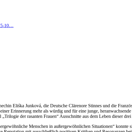
025-10…
schechin Eliśka Junková, die Deutsche Clärenore Stinnes und die Fran
 einer Erinnerung mehr als würdig und für eine junge, heranwachsende 
ilogie der rasanten Frauen“ Ausschnitte aus dem Leben dieser drei 
ßergewöhnliche Menschen in außergewöhnlichen Situationen“ konnte 
ose Reputation mit ausschließlich positiven Kritiken und Resonanzen be