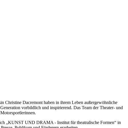
zösin Christine Dacremont haben in ihrem Leben außergewöhnliche
Generation vorbildlich und inspirierend. Das Team der Theater- und
Motorsportlerinnen.
sich „KUNST UND DRAMA - Institut für theatralische Formen“ in
i Presse, Publikum und Förderern erarbeiten.