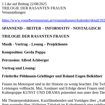
1 Like auf Beitrag
22/08/2025
TRILOGIE DER RASANTEN FRAUEN
Veranstaltungen
https://www.vorarlbergmuseum.at/veranstaltungen/kalender/detail/2
SPANNEND – HEITER – INFORMATIV - NOSTALGISCH
TRILOGIE DER RASANTEN FRAUEN
Musik - Vortrag – Lesung – Projektionen
Komposition: Gerda Poppa
Percussion: Alfred Achberger
Vortrag und Lesung:
Friederike Pöhlmann-Grießinger und Roland Eugen Beiküfner
Frauen im Motorsport sind in der Historie zu wenig beachtet. Die T
Leistungen vollbracht. Mut, Ausdauer und Erfolge dieser Frauen sind
Kulturgruppe KUNST UND DRAMA präsentiert nun unter dem Titel „Tr
Mit Theaterproduktionen, Kurzfilmabenden und Vorträgen über „Au
ihrer nunmehr über 16jähriger Tätigkeit im Kulturbereich eine tadell