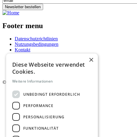
Newsletter bestellen
Footer menu
Datenschutzrichtlinien
Nutzungsbedingungen
Kontakt
Impressum
×
Mediadaten
Diese Webseite verwendet
AGB
Cookies.
Newsletter
Weitere Informationen
©
2026. Alle Rechte vorbehalten.
UNBEDINGT ERFORDERLICH
PERFORMANCE
PERSONALISIERUNG
FUNKTIONALITÄT