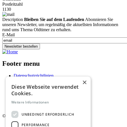
Postleitzahl
1130
Description
Bleiben Sie auf dem Laufenden
Abonnieren Sie
unseren Newsletter, um regelmäßig die aktuellsten Informationen
rund ums Thema Oldtimer zu erhalten.
E-Mail
Newsletter bestellen
Footer menu
Datenschutzrichtlinien
×
Nutzungsbedingungen
Diese Webseite verwendet
Kontakt
Impressum
Cookies.
Mediadaten
AGB
Weitere Informationen
Newsletter
UNBEDINGT ERFORDERLICH
©
2026. Alle Rechte vorbehalten.
PERFORMANCE