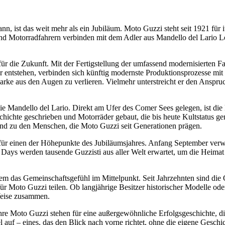
 ist das weit mehr als ein Jubiläum. Moto Guzzi steht seit 1921 für it
nd Motorradfahrern verbinden mit dem Adler aus Mandello del Lario Le
 für die Zukunft. Mit der Fertigstellung der umfassend modernisierten Fa
r entstehen, verbinden sich künftig modernste Produktionsprozesse mi
 Marke aus den Augen zu verlieren. Vielmehr unterstreicht er den Ans
e Mandello del Lario. Direkt am Ufer des Comer Sees gelegen, ist die 
ichte geschrieben und Motorräder gebaut, die bis heute Kultstatus gen
t und zu den Menschen, die Moto Guzzi seit Generationen prägen.
t für einen der Höhepunkte des Jubiläumsjahres. Anfang September verwa
ys werden tausende Guzzisti aus aller Welt erwartet, um die Heimat i
m das Gemeinschaftsgefühl im Mittelpunkt. Seit Jahrzehnten sind die 
 für Moto Guzzi teilen. Ob langjährige Besitzer historischer Modelle o
Weise zusammen.
e Moto Guzzi stehen für eine außergewöhnliche Erfolgsgeschichte, die
auf – eines, das den Blick nach vorne richtet, ohne die eigene Geschic