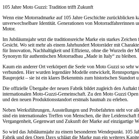
105 Jahre Moto Guzzi: Tradition trifft Zukunft
Wenn eine Motorradmarke auf 105 Jahre Geschichte zurückblicken kann,
unverwechselbare Identität. Generationen von Motorradfahrerinnen u
Motor.
Im Jubiläumsjahr setzt die traditionsreiche Marke ein starkes Zeichen
Gesicht. Wo seit mehr als einem Jahrhundert Motorräder mit Charakte
für Innovation, Nachhaltigkeit und Effizienz, ohne die Wurzeln der
Synonym für authentischen Motorradbau „Made in Italy“ zu bleiben.
Kaum ein anderer Ort verkörpert die Seele von Moto Guzzi so sehr wi
verbunden. Hier wurden legendäre Modelle entwickelt, Rennsportgesch
Bauprojekt – sie ist ein klares Bekenntnis zum historischen Standor
Die offizielle Übergabe der neuen Fabrik bildet zugleich den Auftak
internationalen Moto-Guzzi-Gemeinschaft. Zu den Moto Guzzi Open Da
und den neuen Produktionsstandort erstmals hautnah zu erleben.
Neben Werksführungen, Ausstellungen und Probefahrten steht vor alle
sind ein internationales Treffen von Menschen, die ihre Leidenschaft
Vergangenheit, Gegenwart und Zukunft der Marke auf einzigartige 
So wird das Jubiläumsjahr zu einem besonderen Wendepunkt. 105 Jahr
Fabrik und den Open Days schlägt die Marke nun ein weiteres Kapitel 