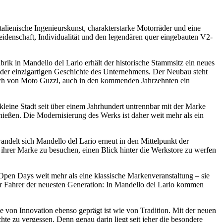
alienische Ingenieurskunst, charakterstarke Motorräder und eine
idenschaft, Individualität und den legendären quer eingebauten V2-
brik in Mandello del Lario erhält der historische Stammsitz ein neues
t der einzigartigen Geschichte des Unternehmens. Der Neubau steht
pruch von Moto Guzzi, auch in den kommenden Jahrzehnten ein
kleine Stadt seit über einem Jahrhundert untrennbar mit der Marke
ießen. Die Modernisierung des Werks ist daher weit mehr als ein
ndelt sich Mandello del Lario erneut in den Mittelpunkt der
hrer Marke zu besuchen, einen Blick hinter die Werkstore zu werfen
Open Days weit mehr als eine klassische Markenveranstaltung – sie
der Fahrer der neuesten Generation: In Mandello del Lario kommen
 von Innovation ebenso geprägt ist wie von Tradition. Mit der neuen
hte zu vergessen. Denn genau darin liegt seit jeher die besondere