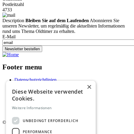
Postleitzahl
4733
Description
Bleiben Sie auf dem Laufenden
Abonnieren Sie
unseren Newsletter, um regelmäßig die aktuellsten Informationen
rund ums Thema Oldtimer zu erhalten.
E-Mail
Newsletter bestellen
Footer menu
Datenschutzrichtlinien
×
Nutzungsbedingungen
Diese Webseite verwendet
Kontakt
Impressum
Cookies.
Mediadaten
AGB
Weitere Informationen
Newsletter
UNBEDINGT ERFORDERLICH
©
2026. Alle Rechte vorbehalten.
PERFORMANCE